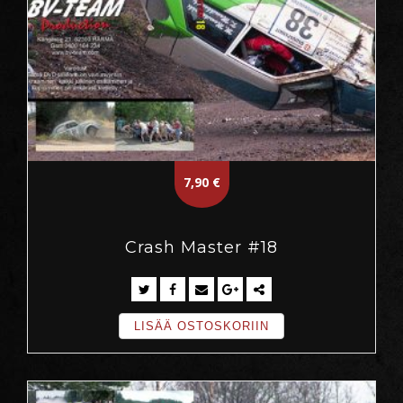
7,90
€
Crash Master #18
LISÄÄ OSTOSKORIIN