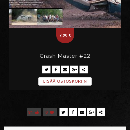
7,90
€
Crash Master #22
LISÄÄ OSTOSKORIIN
81
0