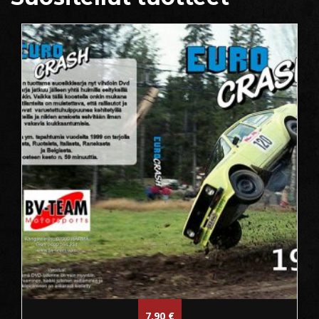
7,90
€