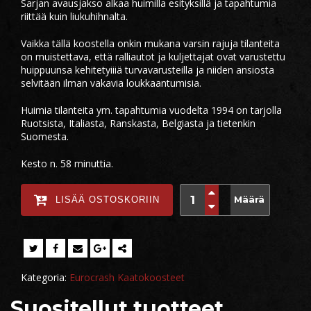
Sarjan avausjakso alkaa huimilla esityksillä ja tapahtumia
riittää kuin liukuhihnalta.
Vaikka tällä koostella onkin mukana varsin rajuja tilanteita
on muistettava, että ralliautot ja kuljettajat ovat varustettu
huippuunsa kehitetyiiiä turvavarusteilla ja niiden ansiosta
selvitään ilman vakavia loukkaantumisia.
Huimia tilanteita ym. tapahtumia vuodelta 1994 on tarjolla
Ruotsista, Italiasta, Ranskasta, Belgiasta ja tietenkin
Suomesta.
Kesto n. 58 minuttia.
Määrä
LISÄÄ OSTOSKORIIN
Kategoria:
Eurocrash Kaatokoosteet
Suositellut tuotteet