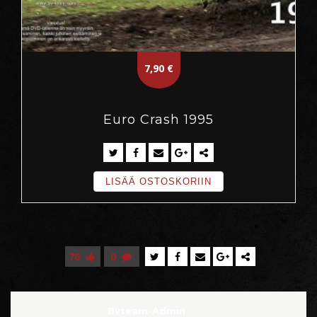
7,90
€
Euro Crash 1995
LISÄÄ OSTOSKORIIN
76
0
Bvteam-Admin