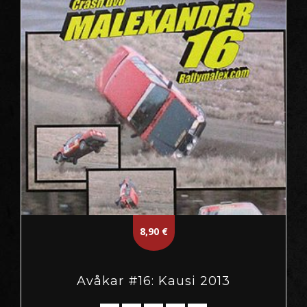
8,90
€
Avåkar #16: Kausi 2013