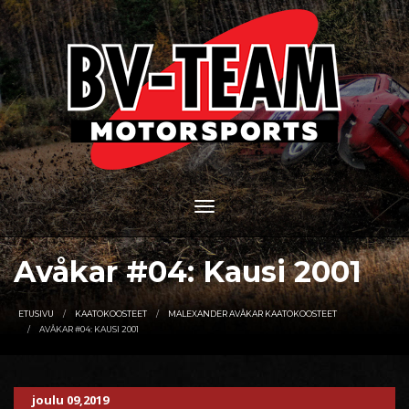
Avåkar #04: Kausi 2001
ETUSIVU
KAATOKOOSTEET
MALEXANDER AVÅKAR KAATOKOOSTEET
AVÅKAR #04: KAUSI 2001
joulu 09,2019