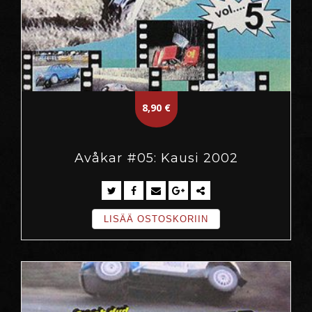
8,90
€
Avåkar #05: Kausi 2002
LISÄÄ OSTOSKORIIN