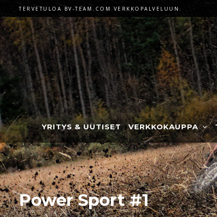
TERVETULOA BV-TEAM.COM VERKKOPALVELUUN.
YRITYS & UUTISET
VERKKOKAUPPA
Power Sport #1