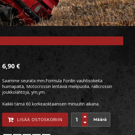
6,90
€
Saamme seurata mm.Formula Fordin vauhtisokeita
huimapäitä, Motocrossin lentäviä mielipuolia, rallicrossin
joukkolähtöjä, ym,ym.
Kaikki tämä 60 korkeaoktaanisen minuutin aikana.
Määrä
LISÄÄ OSTOSKORIIN