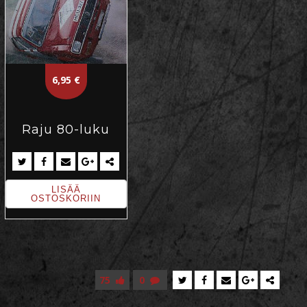
6,95
€
Raju 80-luku
LISÄÄ
OSTOSKORIIN
75
0