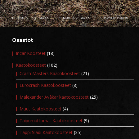
ETUSIVU
KAATOKOOSTEET
MUUT KAATOKOOSTEET
POWER SPORT #1
Osastot
Incar Koosteet
(18)
Kaatokoosteet
(102)
Crash Masters Kaatokoosteet
(21)
Eurocrash Kaatokoosteet
(8)
Malexander Avåkar kaatokoosteet
(25)
Muut Kaatokoosteet
(4)
Taipumattomat Kaatokoosteet
(9)
Tappi Sladi Kaatokoosteet
(35)