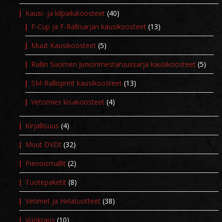
Kausi- ja kilpailukoosteet
(40)
F-Cup ja F-Rallisarjan kausikoosteet
(13)
Muut Kausikoosteet
(5)
Rallin Suomen Juniorimestaruussarja kausikoosteet
(5)
SM-Rallisprint kausikoosteet
(13)
Vetomies kisakoosteet
(4)
Kirjallisuus
(4)
Muut DVDt
(32)
Pienoismallit
(2)
Tuotepaketit
(8)
Vetimet ja Helatuotteet
(38)
Vuokraus
(10)