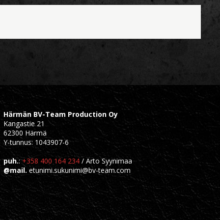
Härmän BV-Team Production Oy
Kangastie 21
62300 Härmä
Y-tunnus: 1043907-6
puh.
:
+358 400 164 234
/ Arto Syynimaa
@mail.
etunimi.sukunimi@bv-team.com