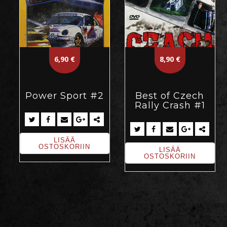
6,90
€
8,90
€
Power Sport #2
Best of Czech
Rally Crash #1
LISÄÄ
OSTOSKORIIN
LISÄÄ
OSTOSKORIIN