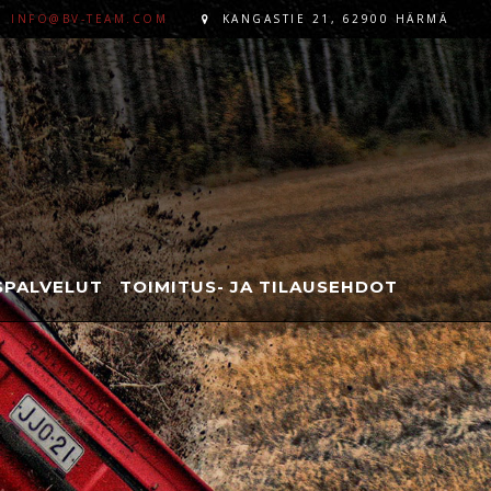
INFO@BV-TEAM.COM
KANGASTIE 21, 62900 HÄRMÄ
PALVELUT
TOIMITUS- JA TILAUSEHDOT