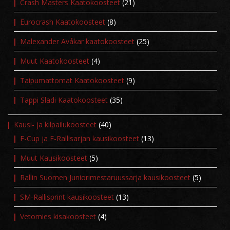
Crash Masters Kaatokoosteet
(21)
Eurocrash Kaatokoosteet
(8)
Malexander Avåkar kaatokoosteet
(25)
Muut Kaatokoosteet
(4)
Taipumattomat Kaatokoosteet
(9)
Tappi Sladi Kaatokoosteet
(35)
Kausi- ja kilpailukoosteet
(40)
F-Cup ja F-Rallisarjan kausikoosteet
(13)
Muut Kausikoosteet
(5)
Rallin Suomen Juniorimestaruussarja kausikoosteet
(5)
SM-Rallisprint kausikoosteet
(13)
Vetomies kisakoosteet
(4)