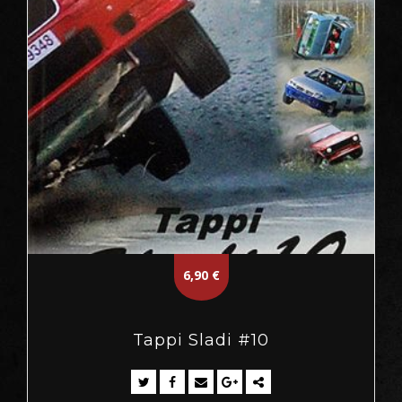
6,90
€
Tappi Sladi #10