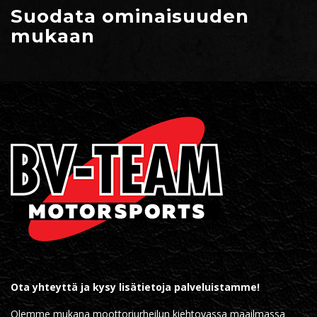
Suodata ominaisuuden
mukaan
Ota yhteyttä ja kysy lisätietoja palveluistamme!
Olemme mukana moottoriurheilun kiehtovassa maailmassa