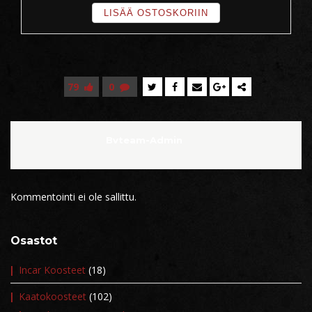
LISÄÄ OSTOSKORIIN
79
0
Bvteam-Admin
Kommentointi ei ole sallittu.
Osastot
Incar Koosteet
(18)
Kaatokoosteet
(102)