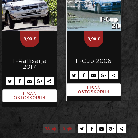
9,90
€
9,90
€
F-Rallisarja
F-Cup 2006
2017
LISÄÄ
OSTOSKORIIN
LISÄÄ
OSTOSKORIIN
78
0