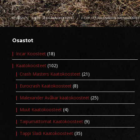
ETUSIVU
KAUSI- JA KILPAILUKOOSTEET
F-CUP JA F-RALLISARJAN KAUSIKOOSTEE
Osastot
Incar Koosteet
(18)
Kaatokoosteet
(102)
Crash Masters Kaatokoosteet
(21)
Eurocrash Kaatokoosteet
(8)
Malexander Avåkar kaatokoosteet
(25)
Muut Kaatokoosteet
(4)
Taipumattomat Kaatokoosteet
(9)
Tappi Sladi Kaatokoosteet
(35)