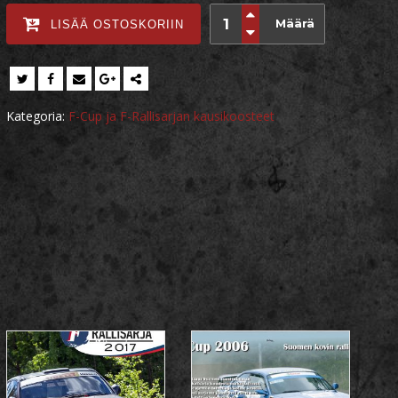
Määrä
LISÄÄ OSTOSKORIIN
Kategoria:
F-Cup ja F-Rallisarjan kausikoosteet