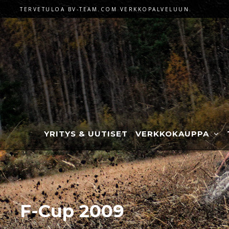
TERVETULOA BV-TEAM.COM VERKKOPALVELUUN.
YRITYS & UUTISET
VERKKOKAUPPA
F-Cup 2009