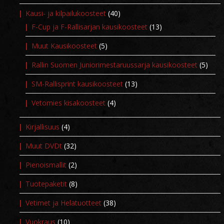
Kausi- ja kilpailukoosteet
(40)
F-Cup ja F-Rallisarjan kausikoosteet
(13)
Muut Kausikoosteet
(5)
Rallin Suomen Juniorimestaruussarja kausikoosteet
(5)
SM-Rallisprint kausikoosteet
(13)
Vetomies kisakoosteet
(4)
Kirjallisuus
(4)
Muut DVDt
(32)
Pienoismallit
(2)
Tuotepaketit
(8)
Vetimet ja Helatuotteet
(38)
Vuokraus
(10)