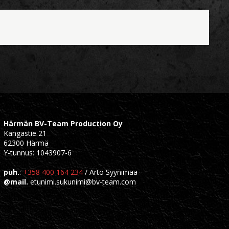
Härmän BV-Team Production Oy
Kangastie 21
62300 Härmä
Y-tunnus: 1043907-6
puh.
:
+358 400 164 234
/ Arto Syynimaa
@mail.
etunimi.sukunimi@bv-team.com