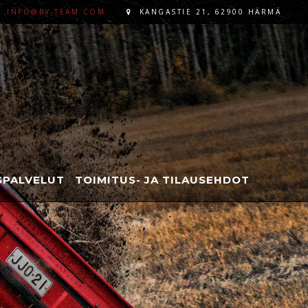
INFO@BV-TEAM.COM
KANGASTIE 21, 62900 HÄRMÄ
PALVELUT
TOIMITUS- JA TILAUSEHDOT