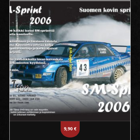
9,90
€