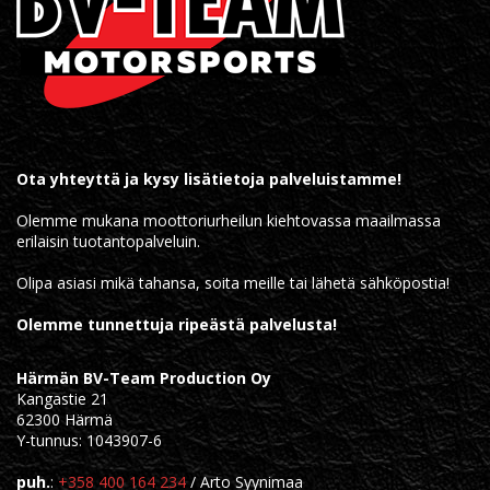
Ota yhteyttä ja kysy lisätietoja palveluistamme!
Olemme mukana moottoriurheilun kiehtovassa maailmassa
erilaisin tuotantopalveluin.
Olipa asiasi mikä tahansa, soita meille tai lähetä sähköpostia!
Olemme tunnettuja ripeästä palvelusta!
Härmän BV-Team Production Oy
Kangastie 21
62300 Härmä
Y-tunnus: 1043907-6
puh.
:
+358 400 164 234
/ Arto Syynimaa