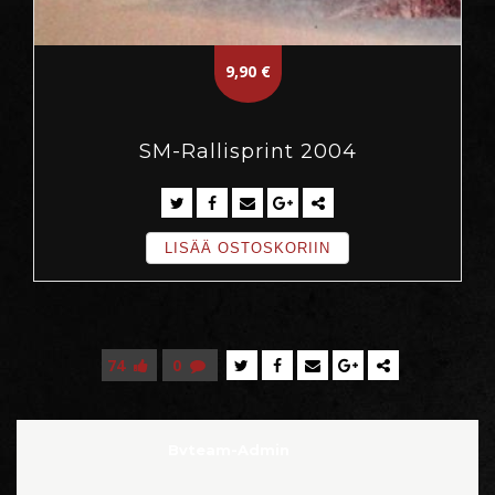
9,90
€
SM-Rallisprint 2004
LISÄÄ OSTOSKORIIN
74
0
Bvteam-Admin