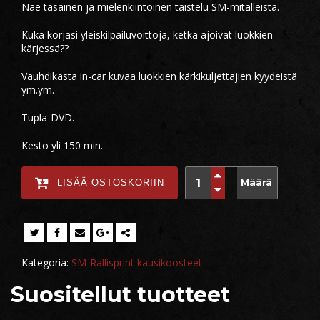
Näe tasainen ja mielenkiintoinen taistelu SM-mitalleista.
Kuka korjasi yleiskilpailuvoittoja, ketkä ajoivat luokkien
kärjessä??
Vauhdikasta in-car kuvaa luokkien kärkikuljettajien kyydeistä
ym.ym.
Tupla-DVD.
Kesto yli 150 min.
Määrä
LISÄÄ OSTOSKORIIN
Kategoria:
SM-Rallisprint kausikoosteet
Suositellut tuotteet