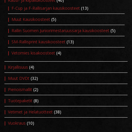
Kausi- ja kilpailukoosteet
(40)
F-Cup ja F-Rallisarjan kausikoosteet
(13)
Muut Kausikoosteet
(5)
Rallin Suomen Juniorimestaruussarja kausikoosteet
(5)
SM-Rallisprint kausikoosteet
(13)
Vetomies kisakoosteet
(4)
Kirjallisuus
(4)
Muut DVDt
(32)
Pienoismallit
(2)
Tuotepaketit
(8)
Vetimet ja Helatuotteet
(38)
Vuokraus
(10)