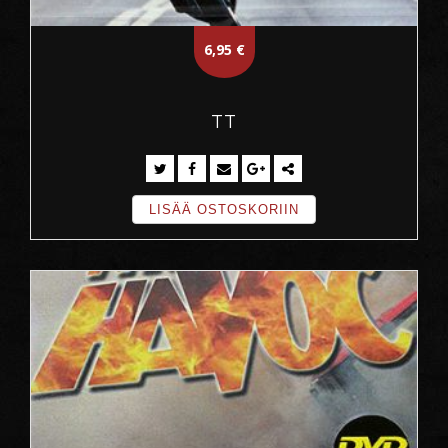
6,95
€
TT
LISÄÄ OSTOSKORIIN