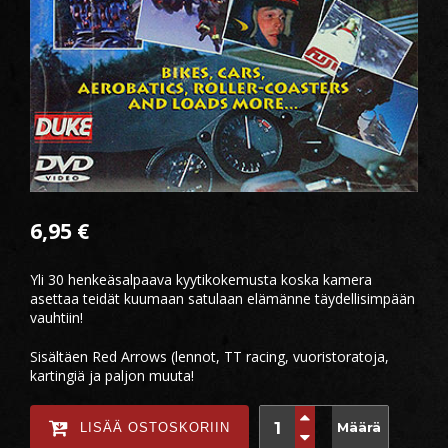
6,95
€
Yli 30 henkeäsalpaava kyytikokemusta koska kamera
asettaa teidät kuumaan satulaan elämänne täydellisimpään
vauhtiin!
Sisältäen Red Arrows (lennot, TT racing, vuoristoratoja,
kartingiä ja paljon muuta!
Määrä
LISÄÄ OSTOSKORIIN