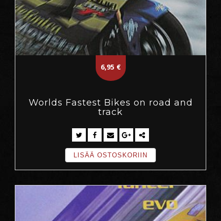
6,95
€
Worlds Fastest Bikes on road and
track
LISÄÄ OSTOSKORIIN