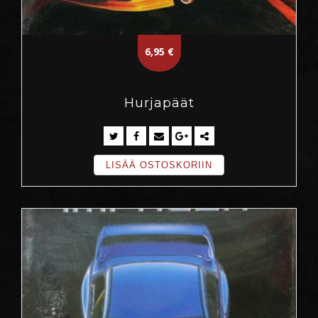
6,95
€
Hurjapäät
LISÄÄ OSTOSKORIIN