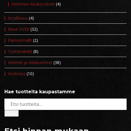
Vetomies kisakoosteet
(4)
Kirjallisuus
(4)
Muut DVDt
(32)
Pienoismallit
(2)
Tuotepaketit
(8)
Vetimet ja Helatuotteet
(38)
Vuokraus
(10)
Hae tuotteita kaupastamme
Etsi:
Haku
Etsi hinnan mukaan