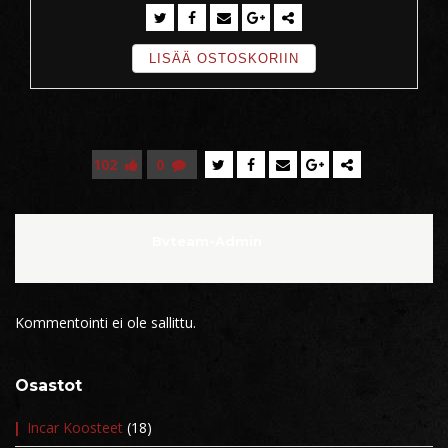
LISÄÄ OSTOSKORIIN
102
0
Bvteam-Admin
Kommentointi ei ole sallittu.
Osastot
Incar Koosteet
(18)