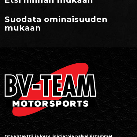
Suodata ominaisuuden
mukaan
Ota yhteyttä ja kysy lisätietoja palveluistamme!