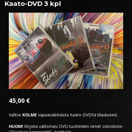
Kaato-DVD 3 kpl
45,00
€
Valitse
KOLME
vapaavalintaista Kaato-DVD’tä tilaukseesi.
HUOM!
Kirjoita valitsmasi DVD-tuotteiden nimet ostoskorin
“Tilauksen kommentit” -kenttään.