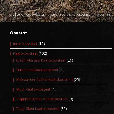
ETUSIVU
KAATOKOOSTEET
CRASH MASTERS KAATOKOOSTEET
CRASH MASTE
Osastot
Incar Koosteet
(18)
Kaatokoosteet
(102)
Crash Masters Kaatokoosteet
(21)
Eurocrash Kaatokoosteet
(8)
Malexander Avåkar kaatokoosteet
(25)
Muut Kaatokoosteet
(4)
Taipumattomat Kaatokoosteet
(9)
Tappi Sladi Kaatokoosteet
(35)