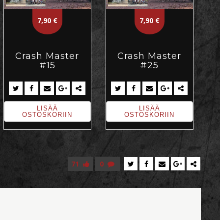
7,90
€
7,90
€
Crash Master
Crash Master
#15
#25
LISÄÄ
LISÄÄ
OSTOSKORIIN
OSTOSKORIIN
71
0