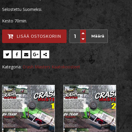
Selostettu Suomeksi.
Kesto 70min.
Määrä
LISÄÄ OSTOSKORIIN
Kategoria:
Crash Masters Kaatokoosteet