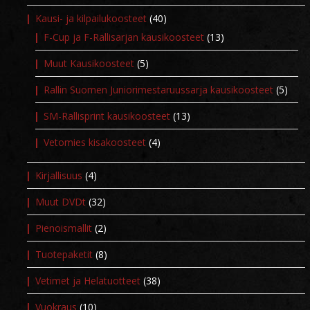
Kausi- ja kilpailukoosteet
(40)
F-Cup ja F-Rallisarjan kausikoosteet
(13)
Muut Kausikoosteet
(5)
Rallin Suomen Juniorimestaruussarja kausikoosteet
(5)
SM-Rallisprint kausikoosteet
(13)
Vetomies kisakoosteet
(4)
Kirjallisuus
(4)
Muut DVDt
(32)
Pienoismallit
(2)
Tuotepaketit
(8)
Vetimet ja Helatuotteet
(38)
Vuokraus
(10)