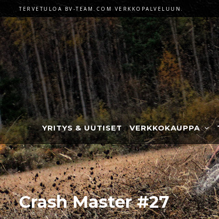
TERVETULOA BV-TEAM.COM VERKKOPALVELUUN.
YRITYS & UUTISET
VERKKOKAUPPA
Crash Master #27