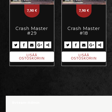
7,90
€
7,90
€
Crash Master
Crash Master
#29
#18
LISÄÄ
LISÄÄ
OSTOSKORIIN
OSTOSKORIIN
Bvteam-Admin