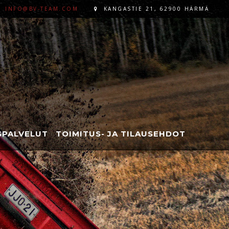
INFO@BV-TEAM.COM
KANGASTIE 21, 62900 HÄRMÄ
PALVELUT
TOIMITUS- JA TILAUSEHDOT