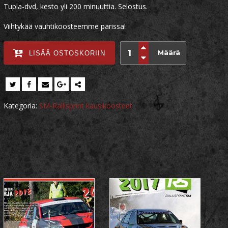
Tupla-dvd, kesto yli 200 minuuttia. Selostus.
Viihtykää vauhtikoosteemme parissa!
Määrä
LISÄÄ OSTOSKORIIN
Kategoria:
SM-Rallisprint kausikoosteet