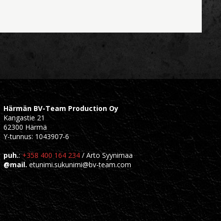
Härmän BV-Team Production Oy
Kangastie 21
62300 Härmä
Y-tunnus: 1043907-6
puh.
:
+358 400 164 234
/ Arto Syynimaa
@mail.
etunimi.sukunimi@bv-team.com