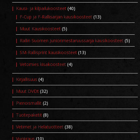
Kausi- ja kilpailukoosteet
(40)
F-Cup ja F-Rallisarjan kausikoosteet
(13)
Muut Kausikoosteet
(5)
Rallin Suomen Juniorimestaruussarja kausikoosteet
(5)
SM-Rallisprint kausikoosteet
(13)
Vetomies kisakoosteet
(4)
Kirjallisuus
(4)
Muut DVDt
(32)
Pienoismallit
(2)
Tuotepaketit
(8)
Vetimet ja Helatuotteet
(38)
Vuokraus
(10)