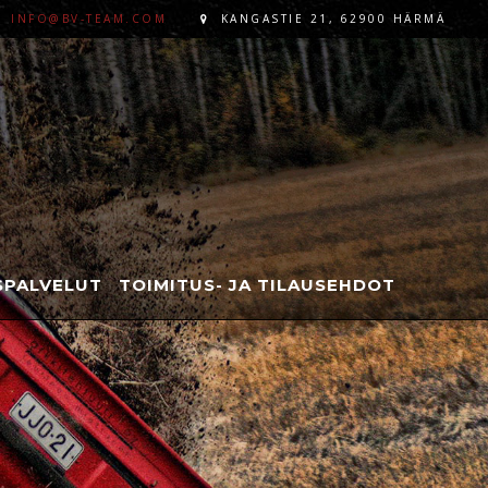
INFO@BV-TEAM.COM
KANGASTIE 21, 62900 HÄRMÄ
PALVELUT
TOIMITUS- JA TILAUSEHDOT