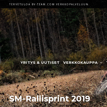
TERVETULOA BV-TEAM.COM VERKKOPALVELUUN.
YRITYS & UUTISET
VERKKOKAUPPA
SM-Rallisprint 2019