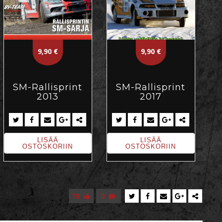
9,90
€
9,90
€
SM-Rallisprint
SM-Rallisprint
2013
2017
LISÄÄ
LISÄÄ
OSTOSKORIIN
OSTOSKORIIN
78
0