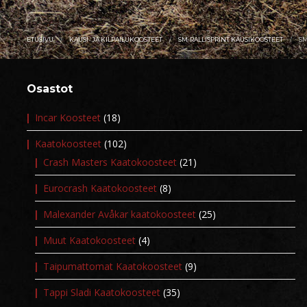
ETUSIVU
KAUSI- JA KILPAILUKOOSTEET
SM-RALLISPRINT KAUSIKOOSTEET
SM
Osastot
Incar Koosteet
(18)
Kaatokoosteet
(102)
Crash Masters Kaatokoosteet
(21)
Eurocrash Kaatokoosteet
(8)
Malexander Avåkar kaatokoosteet
(25)
Muut Kaatokoosteet
(4)
Taipumattomat Kaatokoosteet
(9)
Tappi Sladi Kaatokoosteet
(35)